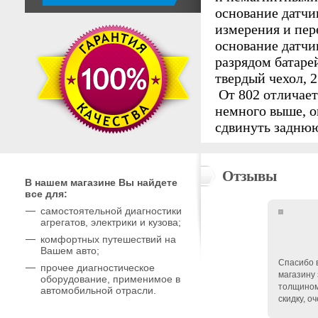
основание датчи
измерения и пер
основание датчи
разрядом батаре
твердый чехол, 
От 802 отличает
немного выше, о
сдвинуть задню
Отзывы
В нашем магазине Вы найдете
все для:
самостоятельной диагностики
агрегатов, электрики и кузова;
комфортных путешествий на
Вашем авто;
Спасибо 
прочее диагностическое
магазину
оборудование, применимое в
толщином
автомобильной отрасли.
скидку, о