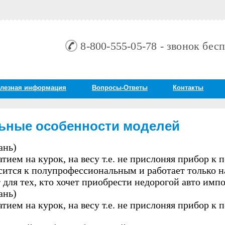
8-800-555-05-78 - звонок бес
лезная информация
Вопросы-Oтветы
Контакты
ьные особенности моделей
ань)
ием на курок, на весу т.е. не прислоняя прибор к 
сится к полупрофессиональным и работает только 
 для тех, кто хочет приобрести недорогой авто имп
ань)
ием на курок, на весу т.е. не прислоняя прибор к 