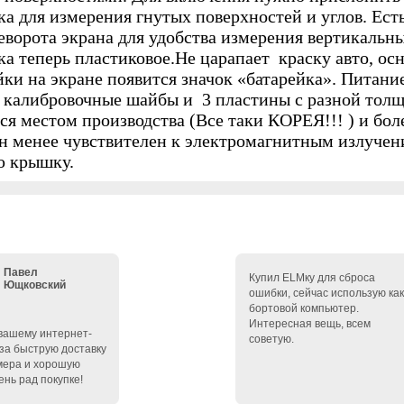
ка для измерения гнутых поверхностей и углов. Ес
еворота экрана для удобства измерения вертикальны
ка теперь пластиковое.Не царапает краску авто, ос
йки на экране появится значок «батарейка». Питани
2 калибровочные шайбы и 3 пластины с разной тол
ся местом производства (Все таки КОРЕЯ!!! ) и бол
н менее чувствителен к электромагнитным излучени
ю крышку.
Павел
Купил ELMку для сброса
Ющковский
ошибки, сейчас использую как
бортовой компьютер.
Интересная вещь, всем
вашему интернет-
советую.
 за быструю доставку
ера и хорошую
чень рад покупке!