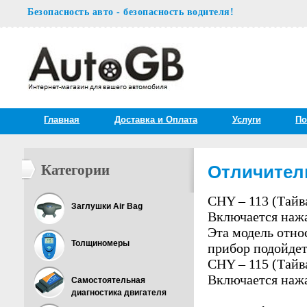
Безопасность авто - безопасность водителя!
Главная
Доставка и Oплата
Услуги
По
Категории
Отличител
CHY – 113 (Тайв
Заглушки Air Bag
Включается нажат
Эта модель отно
Толщиномеры
прибор подойдет
CHY – 115 (Тайв
Включается нажат
Самостоятельная
диагностика двигателя