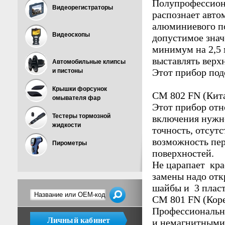
Полупрофессион
Видеорегистраторы
распознает авто
алюминиевого по
Видеоскопы
допустимое знач
минимум на 2,5 
выставлять верх
Автомобильные клипсы
Этот прибор под
и пистоны
Крышки форсунок
CM 802 FN (Кит
омывателя фар
Этот прибор отн
Тестеры тормозной
включения нужно
жидкости
точность, отсут
возможность пер
Пирометры
поверхностей.
Не царапает кра
замены надо отк
шайбы и 3 плас
CM 801 FN (Кор
Профессиональн
Личный кабинет
и немагнитными 