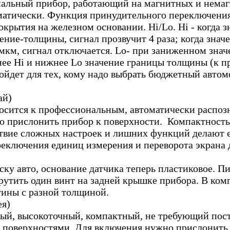
альный прибор, работающий на магнитных и немаг
матически. Функция принудительного переключения
крытия на железном основании. Hi/Lo. Hi - когда 
ение-толщины, сигнал прозвучит 4 раза; когда знач
мкм, сигнал отключается. Lo- при заниженном зна
нее Hi и нижнее Lo значение границы толщины (к пр
ойдет для тех, кому надо выбрать бюджетный автомо
ай)
осится к профессиональным, автоматически распоз
 прислонить прибор к поверхности. Компактность 
ствие сложных настроек и лишних функций делают е
еключения единиц измерения и переворота экрана 
ску авто, основание датчика теперь пластиковое. П
рутить один винт на задней крышке прибора. В ком
тины с разной толщиной.
ея)
ый, высокоточный, компактный, не требующий пост
поверхностями. Для включения нужно прислонить 