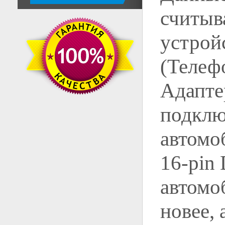
считыв
устрой
(Телефо
Адапте
подклю
автомо
16-pin
автомо
новее,