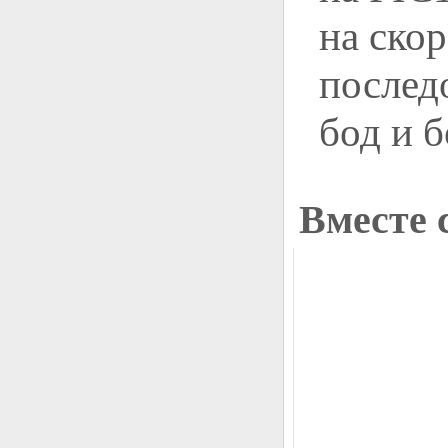
на ско
послед
бод и б
Вместе 