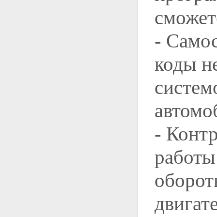
сможет
- Само
коды н
систем
автомо
- Конт
работы
обороты
двигате