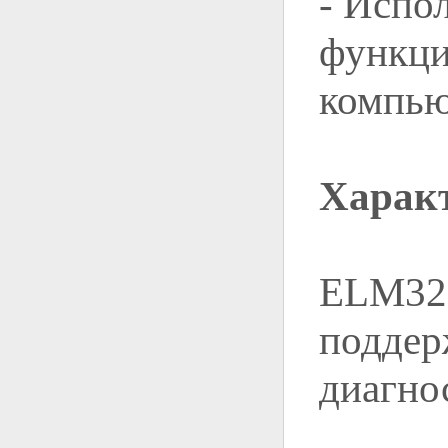
- Испо
функци
компью
Харак
ELM327
поддер
диагно