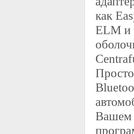
адапте
как Ea
ELM и т
оболоч
Centraf
Просто
Blueto
автомо
Вашем 
програ