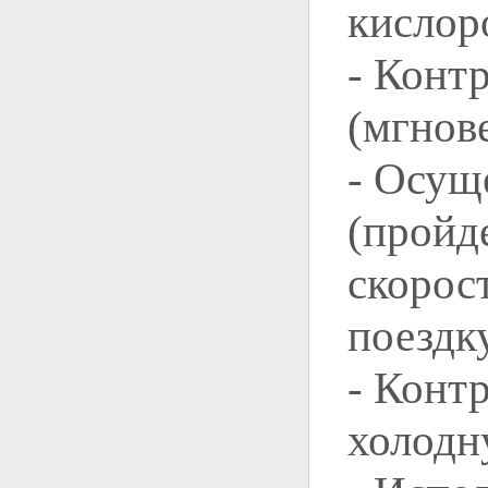
кислоро
- Конт
(мгнов
- Осущ
(пройде
скорос
поездку
- Конт
холодн