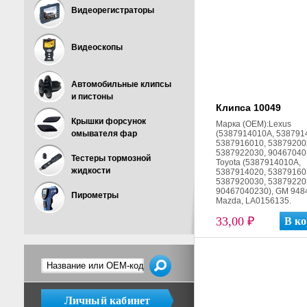
Видеорегистраторы
Видеоскопы
Автомобильные клипсы
и пистоны
Клипса 10049
Крышки форсунок
Марка (ОЕМ):Lexus
омывателя фар
(5387914010A, 538791
5387916010, 53879200
5387922030, 90467040
Тестеры тормозной
Toyota (5387914010A,
жидкости
5387914020, 53879160
5387920030, 53879220
90467040230), GM 948
Пирометры
Mazda, LA0156135.
33,00 ₽
Личный кабинет